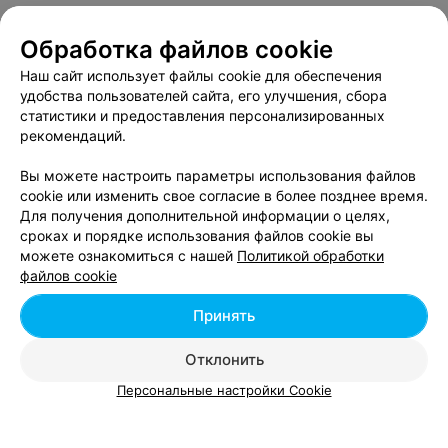
Обработка файлов cookie
О проекте
Новости проекта
Размещение рекламы
Наш сайт использует файлы cookie для обеспечения
Вакансии
Публичный договор
Способы оплаты
удобства пользователей сайта, его улучшения, сбора
статистики и предоставления персонализированных
Публичный договор по использованию сервиса
рекомендаций.
«Афиша»
Пользовательское соглашение
Вы можете настроить параметры использования файлов
cookie или изменить свое согласие в более позднее время.
Написать в поддержку
Для получения дополнительной информации о целях,
Связаться по вопросам сотрудничества
сроках и порядке использования файлов cookie вы
Написать руководителю relax.by
можете ознакомиться с нашей
Политикой обработки
файлов cookie
Персональные настройки cookie
Обработка персональных данных
Принять
Отклонить
© 2026 ООО «Артокс Лаб», УНП 191700409, регистрирующий орган -
Персональные настройки Cookie
Минский горисполком
| 220012, Республика Беларусь, г. Минск,
улица Толбухина, 2, пом. 16 | info@relax.by