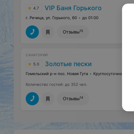
VIP Баня Горького
4.7
г. Речица, ул. Горького, 60
до 01:00
15
Отзывы
САНАТОРИЙ
Золотые пески
5.0
Гомельский р-н пос. Новая Гута
Круглосуточно
Количество гостей
:
до 352 чел.
14
Отзывы