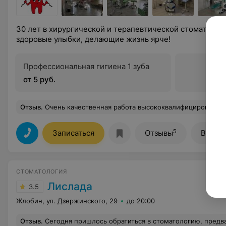
30 лет в хирургической и терапевтической стоматолог
здоровые улыбки, делающие жизнь ярче!
Профессиональная гигиена 1 зуба
от 5 руб.
Отзыв
.
Очень качественная работа высококвалифицированного специалиста Светланы Николаевны. С большой ответственностью отнеслась к моей проблеме (лечение сложных фронтальных зубов), теперь я могу без дискомфорта улыбаться и дарить люд
5
Записаться
Отзывы
Все ц
СТОМАТОЛОГИЯ
Лислада
3.5
Жлобин, ул. Дзержинского, 29
до 20:00
Отзыв
.
Сегодня пришлось обратиться в стоматологию, предварительно набрав несколько раз на мобильный! Но никто не ответил! Далее по морозу -20 я все-таки добираюсь до Лислады в надежде, что мне окажут помощь, т.к. вторые сутки болит зуб. Но девушка, сидящая в регистратуре объясняет, что все по записи, меня никто не примет. При этом не вставая со своего места, не уточняя ни у врача, ни у руководителя учреждения. Я находилась около 