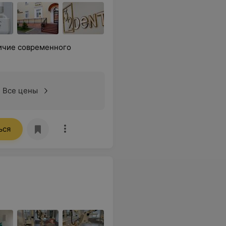
личие современного
Все цены
ься