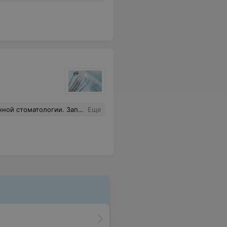
вопрос-почему мне это не сказали), а во вторых, если бы доктор не взялась лечить мой зуб, то ей надо было бы гулять 30 мин... А так она каждые 5 мин записала на консультации... Вы меня простите, но стоматология для врачей или пациентов? Вытягивание денег....
Еще