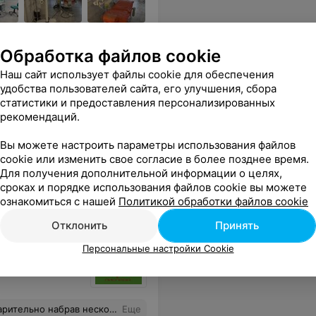
ии. Создаем красивые
Обработка файлов cookie
Наш сайт использует файлы cookie для обеспечения
удобства пользователей сайта, его улучшения, сбора
Все цены
статистики и предоставления персонализированных
рекомендаций.
Вы можете настроить параметры использования файлов
ям улыбку. Желаю Вам Светлана Николаевна успехов, удачи, здоровья, новых клиентов и благополучия.
Еще
cookie или изменить свое согласие в более позднее время.
Для получения дополнительной информации о целях,
ены
сроках и порядке использования файлов cookie вы можете
ознакомиться с нашей
Политикой обработки файлов cookie
Отклонить
Принять
Персональные настройки Cookie
получаса, видела что выходят люди, а значит врач освободился. Так вот к чему я веду: нельзя так обращаться с людьми, которые пришли за помощью и принесли свои деньги в вашу организацию!
Еще