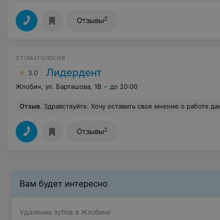
2
Отзывы
СТОМАТОЛОГИЯ
Лидердент
3.0
Жлобин, ул. Барташова, 1В
до 20:00
Отзыв
.
Здравствуйте. Хочу оставить свое мнение о работе данной стоматологии. Записалась на прием по телефону, причем описала полностью проблему и раза два сказала, что надо убрать временную пломбу и поставить постоянную. раза два рассказала. Девушка записала на 18.40. при этом сказала что можно прийти раньше и сделать снимок у них же. Я согласилась. Когда пришла на прием, оказалось, что я записана на консультацию и все... Зачем? Чтоб доктор мне сказала что надо ставить постоянную пломбу? Так я сама могла это сказать доктору... Регистратор мне объяснила, что во первых не было времени на лечение (тогда 
2
Отзывы
Вам будет интересно
Удаление зубов в Жлобине