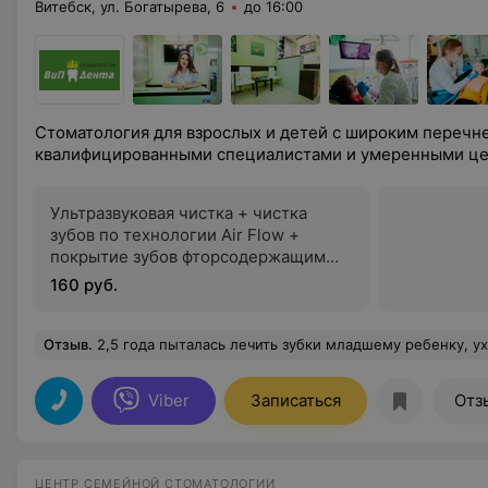
Витебск, ул. Богатырева, 6
до 16:00
Стоматология для взрослых и детей с широким перечне
квалифицированными специалистами и умеренными ц
Ультразвуковая чистка + чистка
зубов по технологии Air Flow +
покрытие зубов фторсодержащим
лаком
160 руб.
Отзыв
.
2,5 года пыталась лечить зубки младшему ребенку, уходил в истерику, максимум, что могли сделать врачи-это посмотреть в ротик и перечислить зубки, какие надо лечить. Наталья Николаевна нашла подход к сыну: уверенно, спокойно, неспеша д
Viber
Записаться
Отз
ЦЕНТР СЕМЕЙНОЙ СТОМАТОЛОГИИ