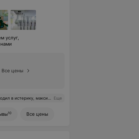
м услуг,
енами
Все цены
оговорилась с сыном и (ухухуху!) первый зубик вылечили! Через неделю идём еще один лечить. Спасибо!!!
Еще
10
ывы
Все цены