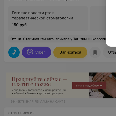
Гигиена полости рта в
терапевтической стоматологии
150 руб.
Отзыв
.
Отличная клиника, лечился у Татьяны Николаевны Семуха. Всегда вежлива, внимательна и очень профессиональна. За очень даже адекватную цену здесь вам помогут забыть о проблемах с зубами) Спасут 
Viber
Записаться
Отз
ЭФФЕКТИВНАЯ РЕКЛАМА НА САЙТЕ
СТОМАТОЛОГИЯ