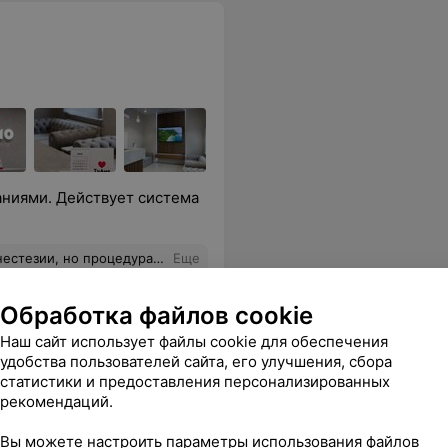
ниями. Действует система
я, следов никаких не осталось. Рекомендую!
Еще
3
Отзывы
Обработка файлов cookie
Наш сайт использует файлы cookie для обеспечения
удобства пользователей сайта, его улучшения, сбора
статистики и предоставления персонализированных
рекомендаций.
Вы можете настроить параметры использования файлов