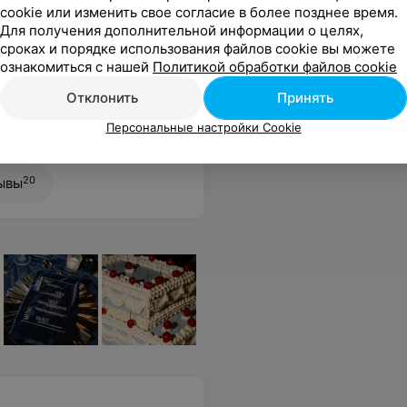
cookie или изменить свое согласие в более позднее время.
Для получения дополнительной информации о целях,
сроках и порядке использования файлов cookie вы можете
Все цены
ознакомиться с нашей
Политикой обработки файлов cookie
Отклонить
Принять
Персональные настройки Cookie
даже самый безнадежный зуб) Все врачи профессионалы своего дела! Всем рекомендую!
Еще
20
ывы