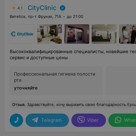
CityClinic
4.1
Витебск, пр-т Фрунзе, 71А
до 21:00
Высококвалифицированные специалисты, новейшие тех
сервис и доступные цены
Профессиональная гигиена полости
рта
уточняйте
Отзыв
.
Здравствуйте, хочу выразить свою благодарность Ерошевской Диане Викторовне - это замечательный,чуткий , а главное компетентный акушер-гинеколог . Всегда поддержит и выслушает. Осмотры проводит деликат
Telegram
Viber
What