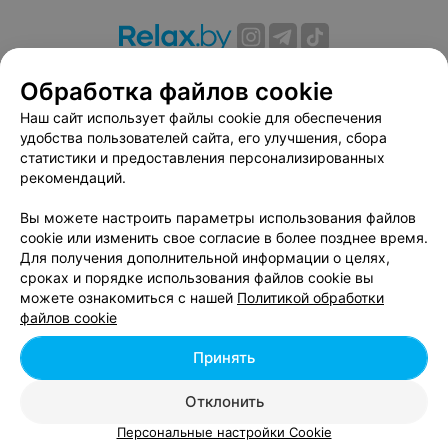
О проекте
Новости проекта
Размещение рекламы
Обработка файлов cookie
Вакансии
Публичный договор
Способы оплаты
Наш сайт использует файлы cookie для обеспечения
Публичный договор по использованию сервиса
удобства пользователей сайта, его улучшения, сбора
«Афиша»
статистики и предоставления персонализированных
Пользовательское соглашение
рекомендаций.
Написать в поддержку
Вы можете настроить параметры использования файлов
Связаться по вопросам сотрудничества
cookie или изменить свое согласие в более позднее время.
Написать руководителю relax.by
Для получения дополнительной информации о целях,
сроках и порядке использования файлов cookie вы
Персональные настройки cookie
можете ознакомиться с нашей
Политикой обработки
Обработка персональных данных
файлов cookie
Принять
© 2026 ООО «Артокс Лаб», УНП 191700409, регистрирующий орган -
Отклонить
Минский горисполком
| 220012, Республика Беларусь, г. Минск,
улица Толбухина, 2, пом. 16 | info@relax.by
Персональные настройки Cookie