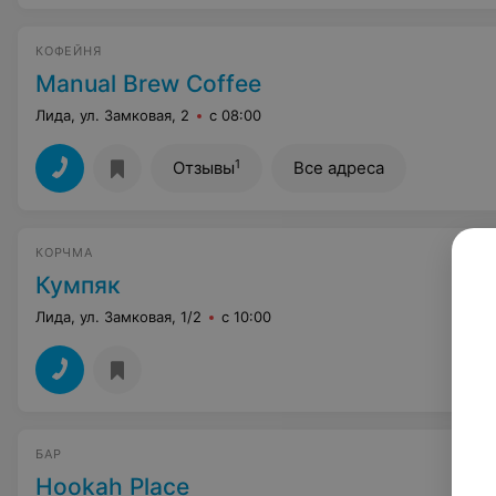
КОФЕЙНЯ
Manual Brew Coffee
Лида, ул. Замковая, 2
с 08:00
1
Отзывы
Все адреса
КОРЧМА
Кумпяк
Лида, ул. Замковая, 1/2
с 10:00
БАР
Hookah Place