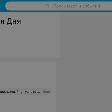
Поиск мест и событий
я Дня
мкий звук тяжёлая, депрессивная. Утром в субботу точно не такую хочу слушать
Еще