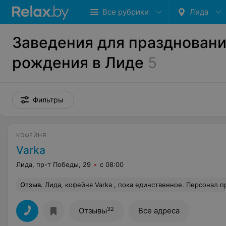
Все рубрики
Лида
Заведения для праздновани
рождения в Лиде
5
Фильтры
КОФЕЙНЯ
Varka
Лида, пр-т Победы, 29
с 08:00
Отзыв
.
Лида, кофейня Varka , пока единственное. Персонал приветливый, в туалете не было салфеток, цветы живый в вазочках на столах. Кофе эспрессо не понравился, копучино тоже. Музыка: гро
32
Отзывы
Все адреса