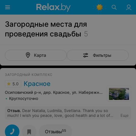
Загородные места для
проведения свадьбы
5
Фильтры
Карта
ЗАГОРОДНЫЙ КОМПЛЕКС
Красное
5.0
Осиповичский р-н, дер. Красное, ул. Набережная, 95г
Круглосуточно
Отзыв
.
Dear Natalia, Ludmila, Svetlana. Thank you so
much! I wish you peace, love, good health and a lot of
Еще
new guests! Look forward to seeing you in Germany!
Дорогие Наталья, Людмила и Светлана. Большое Вам
спасибо! Желаю Вам мира. любви, здоровья и
55
Отзывы
множества гостей. С нетерпением ждем Вас в