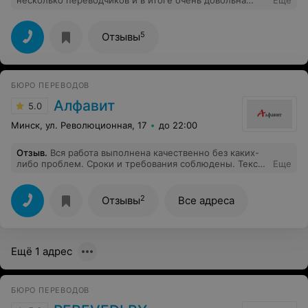
несколько переводчиков и в итоге очень довольна
Еще
своим выбором и сотрудничеством с компанией!
5
Отзывы
БЮРО ПЕРЕВОДОВ
Алфавит
5.0
Минск, ул. Революционная, 17
до 22:00
Отзыв
.
Вся работа выполнена качественно без каких-
либо проблем. Сроки и требования соблюдены. Текст
Еще
отредактировано согласно наших условий.
2
Отзывы
Все адреса
Ещё 1 адрес
БЮРО ПЕРЕВОДОВ