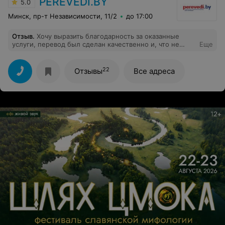
PEREVEDI.BY
5.0
Минск, пр-т Независимости, 11/2
до 17:00
Отзыв
.
Хочу выразить благодарность за оказанные
услуги, перевод был сделан качественно и, что не
Еще
мало важно, в установленный срок. Специалисты -
профессионалы своего дела.
22
Отзывы
Все адреса