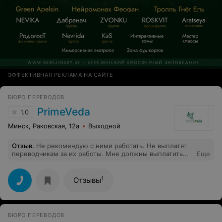
ЭФФЕКТИВНАЯ РЕКЛАМА НА САЙТЕ
БЮРО ПЕРЕВОДОВ
PrimeVeda
1.0
Минск, Раковская, 12а
Выходной
Отзыв
.
Не рекомендую с ними работать. Не выплатят
переводчикам за их работы. Мне должны выплатить
Еще
525р но с апреля 2020 до сих пор не выплатят.
Директор много обещал и пропал(
1
Отзывы
БЮРО ПЕРЕВОДОВ