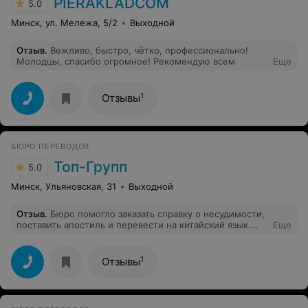
PIERAKLADCOM
5.0
Минск, ул. Мележа, 5/2
Выходной
Отзыв
.
Вежливо, быстро, чётко, профессионально!
Молодцы, спасибо огромное! Рекомендую всем
Еще
1
Отзывы
БЮРО ПЕРЕВОДОВ
Топ-Групп
5.0
Минск, Ульяновская, 31
Выходной
Отзыв
.
Бюро помогло заказать справку о несудимости,
поставить апостиль и перевести на китайский язык.
Еще
Пришлось, конечно, делать доверенность, но времени
самой заниматься не было, надо было уезжать. Все
сделали как и договаривались. Очень выручили
1
Отзывы