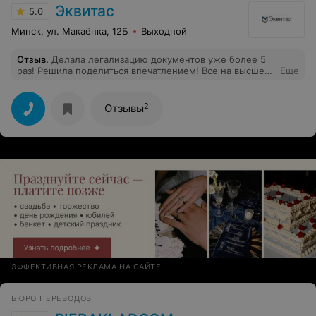
Эквитас
5.0
Минск, ул. Макаёнка, 12Б
Выходной
Отзыв
.
Делала легализацию документов уже более 5
раз! Решила поделиться впечатлением! Все на высшем
Еще
уровне! Удобное расположение в г. Могилёве, быстро,
качественно, а главное недорого!
2
Отзывы
ЭФФЕКТИВНАЯ РЕКЛАМА НА САЙТЕ
БЮРО ПЕРЕВОДОВ