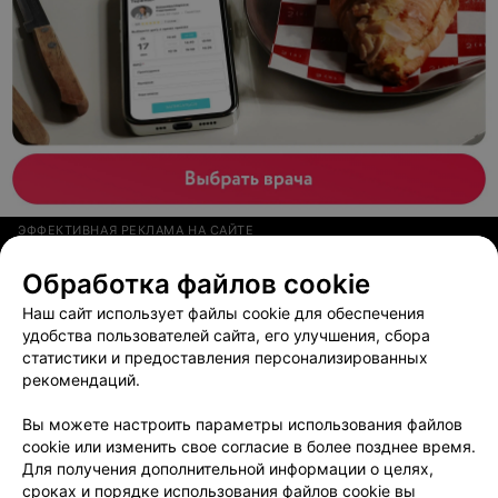
ЭФФЕКТИВНАЯ РЕКЛАМА НА САЙТЕ
Обработка файлов cookie
БЮРО ПЕРЕВОДОВ
ЭКОПРЕСС
Наш сайт использует файлы cookie для обеспечения
удобства пользователей сайта, его улучшения, сбора
Минск, ул.Чичерина, 21
Выходной
статистики и предоставления персонализированных
рекомендаций.
Вы можете настроить параметры использования файлов
cookie или изменить свое согласие в более позднее время.
Для получения дополнительной информации о целях,
ПЕРЕВОДЧЕСКИЕ УСЛУГИ
сроках и порядке использования файлов cookie вы