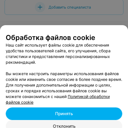
Добавить специалиста
Обработка файлов cookie
О проекте
Новости проекта
Размещение рекламы
Наш сайт использует файлы cookie для обеспечения
Вакансии
Публичный договор
Способы оплаты
удобства пользователей сайта, его улучшения, сбора
статистики и предоставления персонализированных
Публичный договор по использованию сервиса
рекомендаций.
«Афиша»
Пользовательское соглашение
Вы можете настроить параметры использования файлов
cookie или изменить свое согласие в более позднее время.
Написать в поддержку
Для получения дополнительной информации о целях,
Связаться по вопросам сотрудничества
сроках и порядке использования файлов cookie вы
Написать руководителю relax.by
можете ознакомиться с нашей
Политикой обработки
файлов cookie
Персональные настройки cookie
Обработка персональных данных
Принять
Отклонить