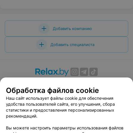
Добавить компанию
Добавить специалиста
О проекте
Новости проекта
Размещение рекламы
Обработка файлов cookie
Вакансии
Публичный договор
Способы оплаты
Публичный договор по использованию сервиса
Наш сайт использует файлы cookie для обеспечения
«Афиша»
удобства пользователей сайта, его улучшения, сбора
статистики и предоставления персонализированных
Пользовательское соглашение
рекомендаций.
Написать в поддержку
Вы можете настроить параметры использования файлов
Связаться по вопросам сотрудничества