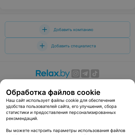
Добавить компанию
Добавить специалиста
О проекте
Новости проекта
Размещение рекламы
Обработка файлов cookie
Вакансии
Публичный договор
Способы оплаты
Публичный договор по использованию сервиса
Наш сайт использует файлы cookie для обеспечения
«Афиша»
удобства пользователей сайта, его улучшения, сбора
статистики и предоставления персонализированных
Пользовательское соглашение
рекомендаций.
Написать в поддержку
Вы можете настроить параметры использования файлов
Связаться по вопросам сотрудничества