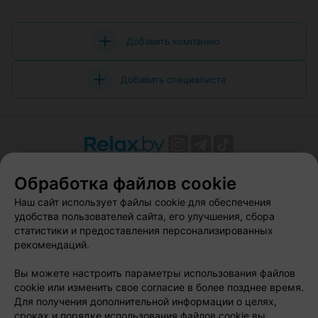
Добавить компанию
Добавить специалиста
О проекте
Новости проекта
Размещение рекламы
Обработка файлов cookie
Вакансии
Публичный договор
Способы оплаты
Наш сайт использует файлы cookie для обеспечения
Публичный договор по использованию сервиса
удобства пользователей сайта, его улучшения, сбора
«Афиша»
статистики и предоставления персонализированных
Пользовательское соглашение
рекомендаций.
Написать в поддержку
Вы можете настроить параметры использования файлов
Связаться по вопросам сотрудничества
cookie или изменить свое согласие в более позднее время.
Написать руководителю relax.by
Для получения дополнительной информации о целях,
сроках и порядке использования файлов cookie вы