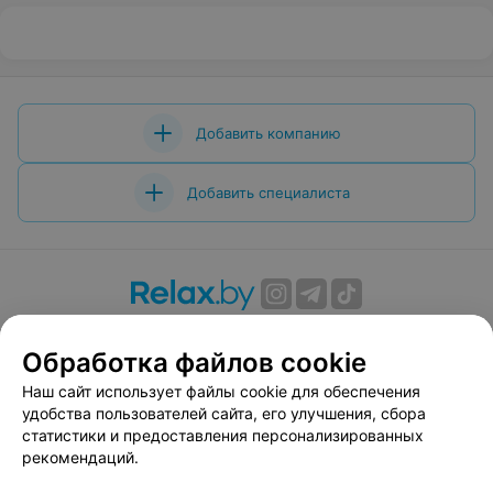
Добавить компанию
Добавить специалиста
О проекте
Новости проекта
Размещение рекламы
Обработка файлов cookie
Вакансии
Публичный договор
Способы оплаты
Публичный договор по использованию сервиса
Наш сайт использует файлы cookie для обеспечения
«Афиша»
удобства пользователей сайта, его улучшения, сбора
статистики и предоставления персонализированных
Пользовательское соглашение
рекомендаций.
Написать в поддержку