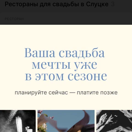
Рестораны для свадьбы в Слуцке
3
РЕСТОРАН
Voyage Hall
1.0
Слуцк, ул. Парижской Коммуны, 27
с 12:00
1
Отзывы
РЕСТОРАН
Версаль
Слуцк, ул. Богдановича, 95
до 17:00
КАФЕ