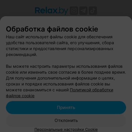
О проекте
Новости проекта
Размещение рекламы
Обработка файлов cookie
Вакансии
Публичный договор
Способы оплаты
Публичный договор по использованию сервиса
Наш сайт использует файлы cookie для обеспечения
«Афиша»
удобства пользователей сайта, его улучшения, сбора
статистики и предоставления персонализированных
Пользовательское соглашение
рекомендаций.
Написать в поддержку
Вы можете настроить параметры использования файлов
Связаться по вопросам сотрудничества
cookie или изменить свое согласие в более позднее время.
Написать руководителю relax.by
Для получения дополнительной информации о целях,
Персональные настройки cookie
сроках и порядке использования файлов cookie вы
можете ознакомиться с нашей
Политикой обработки
Обработка персональных данных
файлов cookie
Принять
© 2026 ООО «Артокс Лаб», УНП 191700409, регистрирующий орган -
Отклонить
Минский горисполком
| 220012, Республика Беларусь, г. Минск,
улица Толбухина, 2, пом. 16 | info@relax.by
Персональные настройки Cookie