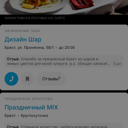
ЭФФЕКТИВНАЯ РЕКЛАМА НА САЙТЕ
ОФОРМЛЕНИЕ ЗАЛА
Дизайн Шар
Брест, ул. Пронягина, 56/1
до 20:00
Отзыв
.
Спасибо за прекрасный букет из шаров и
живых цветов для моей супруги. p.s. обещал написать
Еще
отзыв если понравиться
3
Отзывы
ПРАЗДНИЧНОЕ АГЕНТСТВО
Праздничный MIX
Брест
Круглосуточно
Отзыв
.
Отличное агентство, ребята красиво украсили