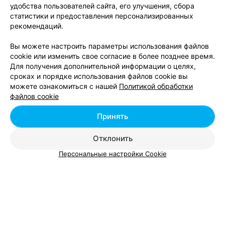
удобства пользователей сайта, его улучшения, сбора
ПОЛИГРАФИЧЕСКАЯ КОМПАНИЯ
статистики и предоставления персонализированных
Лазер Графикс
рекомендаций.
Брест, ул. Советская, 25
Выходной
Вы можете настроить параметры использования файлов
cookie или изменить свое согласие в более позднее время.
5
Отзывы
Все адреса
Для получения дополнительной информации о целях,
сроках и порядке использования файлов cookie вы
можете ознакомиться с нашей
Политикой обработки
файлов cookie
Дизайн-студия Оксаны Шишовой
Принять
Брест
Круглосуточно
Отклонить
Персональные настройки Cookie
Добавить компанию
Добавить специалиста