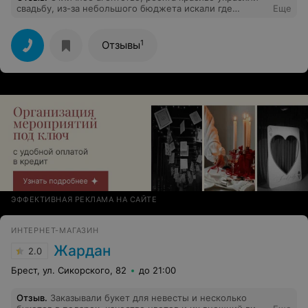
свадьбу, из-за небольшого бюджета искали где
Еще
подешевле, но украшения просто превзошли все наши
ожидания, так держать, молодцы!
1
Отзывы
ЭФФЕКТИВНАЯ РЕКЛАМА НА САЙТЕ
ИНТЕРНЕТ-МАГАЗИН
Жардан
2.0
Брест, ул. Сикорского, 82
до 21:00
Отзыв
.
Заказывали букет для невесты и несколько