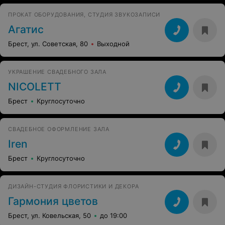
пофоткался и ушел. вроде все просто, но было очень
ПРОКАТ ОБОРУДОВАНИЯ, СТУДИЯ ЗВУКОЗАПИСИ
эффектно и, главное, не избито. вобщем, все довольны.
реята, спасибо вам еще раз - вы классно работаете!
Агатис
успехов!
Брест, ул. Советская, 80
Выходной
УКРАШЕНИЕ СВАДЕБНОГО ЗАЛА
NICOLETT
Брест
Круглосуточно
СВАДЕБНОЕ ОФОРМЛЕНИЕ ЗАЛА
Iren
Брест
Круглосуточно
ДИЗАЙН-СТУДИЯ ФЛОРИСТИКИ И ДЕКОРА
Гармония цветов
Брест, ул. Ковельская, 50
до 19:00