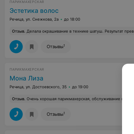
ПАРИКМАХЕРСКАЯ
Эстетика волос
Речица, ул. Снежкова, 2а
до 18:00
Отзыв
.
Делала окрашивание в технике шатуш. Результат превзошел все мои ожидания! Очень понравился мастер Яна. Она просто преобразила меня. Время пробежало незаметно. В итоге получилось и
1
Отзывы
ПАРИКМАХЕРСКАЯ
Мона Лиза
Речица, ул. Достоевского, 35
до 19:00
Отзыв
.
Очень хорошая парикмахерская, обслуживание великолепное, интерьер нормальный не навязчивый
1
Отзывы