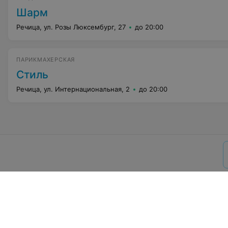
Шарм
Речица, ул. Розы Люксембург, 27
до 20:00
ПАРИКМАХЕРСКАЯ
Стиль
Речица, ул. Интернациональная, 2
до 20:00
О проекте
Новости
Способы опла
Пользовательское согла