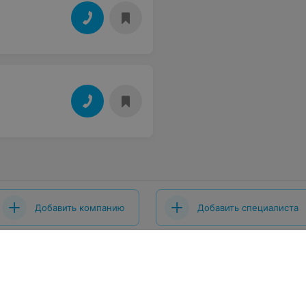
Добавить компанию
Добавить специалиста
 проекта
Размещение рекламы
Вакансии
Публичный догово
ты
Публичный договор по использованию сервиса «Афиша»
шение
Написать в поддержку
Связаться по вопросам сотрудниче