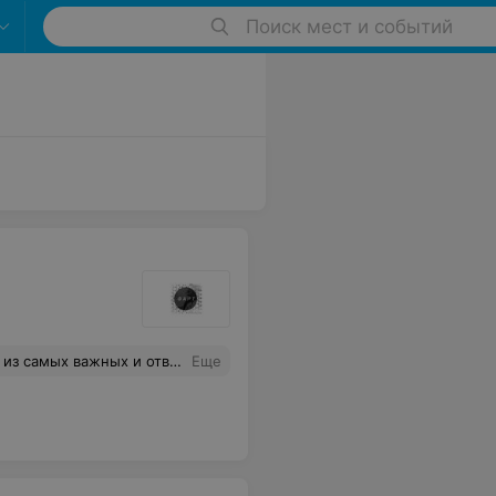
Поиск мест и событий
началу была оговорена одна цена, а на выходе переобулись и требовали больше. Совет, если не хотите рыдать в день, когда у вас значимое событие, сюда не идите, вас просто испортят...
Еще