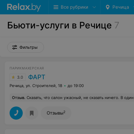
Все рубрики
Речица
Бьюти-услуги в Речице
7
Фильтры
ПАРИКМАХЕРСКАЯ
ФАРТ
3.0
Речица, ул. Строителей, 18
до 19:00
Отзыв
.
Сказать, что салон ужасный, не сказать ничего. В один из самых важных и ответственных дней испортили всё настроение до истерики. На консультации уверили, что в референсе нет ничего сложного и будет всё супер, но при выполнении работы моего мнения не учитывали, получилось пугало... Макияж и прическу сделали отвратительно, выбежала в слезах и уже дома старалась исправить ситуацию, хотя оставалось совсем мало времени. По 
2
Отзывы