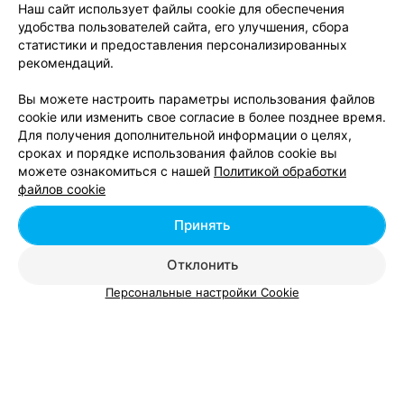
Наш сайт использует файлы cookie для обеспечения
Добавить специалиста
удобства пользователей сайта, его улучшения, сбора
статистики и предоставления персонализированных
рекомендаций.
Вы можете настроить параметры использования файлов
cookie или изменить свое согласие в более позднее время.
Для получения дополнительной информации о целях,
О проекте
Новости проекта
Размещение рекламы
сроках и порядке использования файлов cookie вы
Вакансии
Публичный договор
Способы оплаты
можете ознакомиться с нашей
Политикой обработки
Публичный договор по использованию сервиса
файлов cookie
«Афиша»
Принять
Пользовательское соглашение
Написать в поддержку
Отклонить
Связаться по вопросам сотрудничества
Персональные настройки Cookie
Написать руководителю relax.by
Персональные настройки cookie
Обработка персональных данных