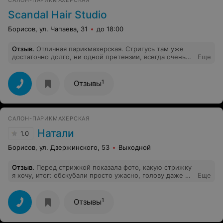
САЛОН-ПАРИКМАХЕРСКАЯ
Scandal Hair Studio
Борисов, ул. Чапаева, 31
до 18:00
Отзыв
.
Отличная парикмахерская. Стригусь там уже
достаточно долго, ни одной претензии, всегда очень
Еще
аккуратно, хорошее отношение к клиентам. Цены
повыше чем в других парикмахерских города, но оно
того стоит, всегда отличный результат.
1
Отзывы
САЛОН-ПАРИКМАХЕРСКАЯ
Натали
1.0
Борисов, ул. Дзержинского, 53
Выходной
Отзыв
.
Перед стрижкой показала фото, какую стрижку
я хочу, итог: обскубали просто ужасно, голову даже не
Еще
предложили помыть, я сама попросила, пока мыла,
положила на меня неприятно пахнущее полотенце!
Начала сушить голову не нанеся термозащиту, конечно
1
Отзывы
же я попросила сама, после мне был нанесён,
наверно, самый дешевый спрей, хоть за это спасибо! В