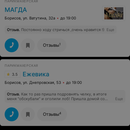
ПАРИКМАХЕРСКАЯ
МАГДА
Борисов, ул. Ватутина, 32а
до 19:00
Отзыв
.
Постоянно ходу стричься ,очень нравится !)
Еще
1
Отзывы
ПАРИКМАХЕРСКАЯ
Ежевика
3.5
Борисов, ул. Днепровская, 53
до 19:00
Отзыв
.
Как то раз пришла подровнять челку, в итоге
меня "обскубали" и оголили лоб! Пришла домой со
Еще
слезами! Не советую вам эту парикмахерскую.
4
Отзывы