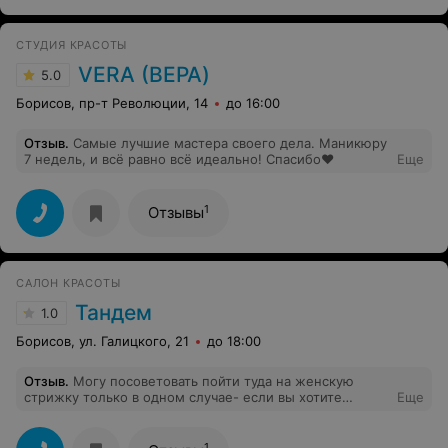
СТУДИЯ КРАСОТЫ
VERA (ВЕРА)
5.0
Борисов, пр-т Революции, 14
до 16:00
Отзыв
.
Самые лучшие мастера своего дела. Маникюру
7 недель, и всё равно всё идеально! Спасибо❤️
Еще
1
Отзывы
САЛОН КРАСОТЫ
Тандем
1.0
Борисов, ул. Галицкого, 21
до 18:00
Отзыв
.
Могу посоветовать пойти туда на женскую
стрижку только в одном случае- если вы хотите
Еще
ужасную стрижку. Сделать из длинных волос
оборванные кусочки непонятно чего- это талант!
Идите у Елене, не прогадаете.
1