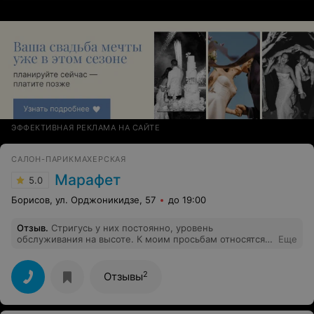
общем просто кошмар, не ходите туда.
ЭФФЕКТИВНАЯ РЕКЛАМА НА САЙТЕ
САЛОН-ПАРИКМАХЕРСКАЯ
Марафет
5.0
Борисов, ул. Орджоникидзе, 57
до 19:00
Отзыв
.
Стригусь у них постоянно, уровень
обслуживания на высоте. К моим просьбам относятся с
Еще
пониманием! Цена на стрижку достаточно маленькая,
что бы туда ходить постоянно!
2
Отзывы