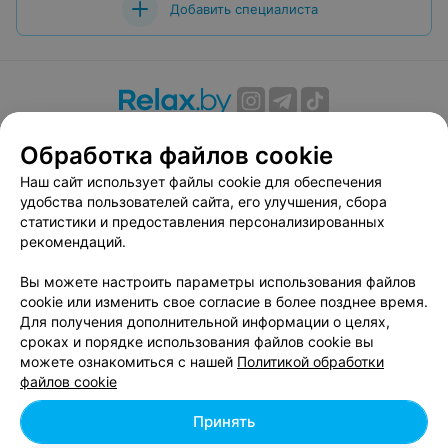
Добавить специалиста
О проекте
Новости проекта
Размещение рекламы
Обработка файлов cookie
Вакансии
Публичный договор
Способы оплаты
Наш сайт использует файлы cookie для обеспечения
Публичный договор по использованию сервиса
удобства пользователей сайта, его улучшения, сбора
«Афиша»
статистики и предоставления персонализированных
Пользовательское соглашение
рекомендаций.
Написать в поддержку
Вы можете настроить параметры использования файлов
Связаться по вопросам сотрудничества
cookie или изменить свое согласие в более позднее время.
Написать руководителю relax.by
Для получения дополнительной информации о целях,
сроках и порядке использования файлов cookie вы
Персональные настройки cookie
можете ознакомиться с нашей
Политикой обработки
Обработка персональных данных
файлов cookie
Принять