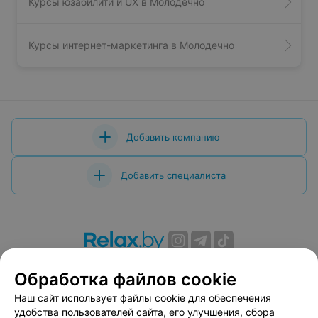
Курсы юзабилити и UX в Молодечно
Курсы интернет-маркетинга в Молодечно
Добавить компанию
Добавить специалиста
О проекте
Новости проекта
Размещение рекламы
Обработка файлов cookie
Вакансии
Публичный договор
Способы оплаты
Наш сайт использует файлы cookie для обеспечения
Публичный договор по использованию сервиса
удобства пользователей сайта, его улучшения, сбора
«Афиша»