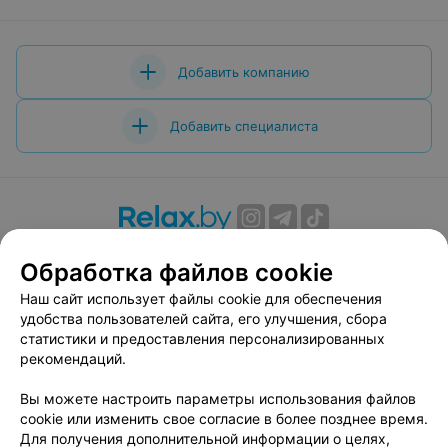
Добавить компанию
Добавить специалиста
О проекте
Новости проекта
Размещение рекламы
Обработка файлов cookie
Вакансии
Публичный договор
Способы оплаты
Наш сайт использует файлы cookie для обеспечения
Публичный договор по использованию сервиса
удобства пользователей сайта, его улучшения, сбора
«Афиша»
статистики и предоставления персонализированных
Пользовательское соглашение
рекомендаций.
Написать в поддержку
Вы можете настроить параметры использования файлов
Связаться по вопросам сотрудничества
cookie или изменить свое согласие в более позднее время.
Написать руководителю relax.by
Для получения дополнительной информации о целях,