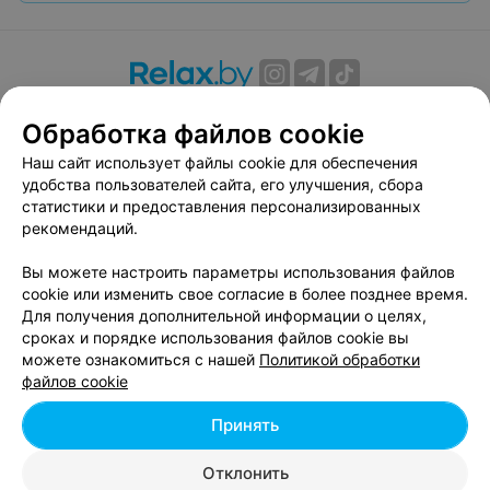
О проекте
Новости проекта
Размещение рекламы
Обработка файлов cookie
Вакансии
Публичный договор
Способы оплаты
Наш сайт использует файлы cookie для обеспечения
Публичный договор по использованию сервиса
удобства пользователей сайта, его улучшения, сбора
«Афиша»
статистики и предоставления персонализированных
Пользовательское соглашение
рекомендаций.
Написать в поддержку
Вы можете настроить параметры использования файлов
Связаться по вопросам сотрудничества
cookie или изменить свое согласие в более позднее время.
Написать руководителю relax.by
Для получения дополнительной информации о целях,
сроках и порядке использования файлов cookie вы
Персональные настройки cookie
можете ознакомиться с нашей
Политикой обработки
Обработка персональных данных
файлов cookie
Принять
© 2026 ООО «Артокс Лаб», УНП 191700409, регистрирующий орган -
Отклонить
Минский горисполком
| 220012, Республика Беларусь, г. Минск,