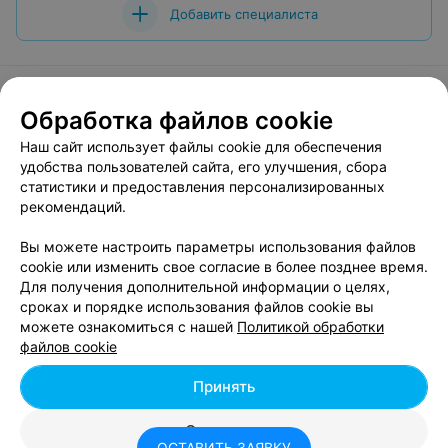
Добавить специалиста
Обработка файлов cookie
О проекте
Новости проекта
Размещение рекламы
Наш сайт использует файлы cookie для обеспечения
Вакансии
Публичный договор
Способы оплаты
удобства пользователей сайта, его улучшения, сбора
статистики и предоставления персонализированных
Публичный договор по использованию сервиса
рекомендаций.
«Афиша»
Пользовательское соглашение
Вы можете настроить параметры использования файлов
cookie или изменить свое согласие в более позднее время.
Написать в поддержку
Для получения дополнительной информации о целях,
Связаться по вопросам сотрудничества
сроках и порядке использования файлов cookie вы
Написать руководителю relax.by
можете ознакомиться с нашей
Политикой обработки
файлов cookie
Персональные настройки cookie
Обработка персональных данных
Принять
Отклонить
ОСТАВИТЬ ЗАЯВКУ