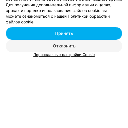
Для получения дополнительной информации о целях,
сроках и порядке использования файлов cookie вы
можете ознакомиться с нашей
Политикой обработки
Добавить компанию
файлов cookie
Добавить специалиста
Принять
Отклонить
Персональные настройки Cookie
О проекте
Новости проекта
Размещение рекламы
Вакансии
Публичный договор
Способы оплаты
Публичный договор по использованию сервиса
Консультант
«Афиша»
Я помогу вам подобрать заведение для вашего
мероприятия
Пользовательское соглашение
Написать в поддержку
Связаться по вопросам сотрудничества
Подождите, вам пишут сообщение
Написать руководителю relax.by