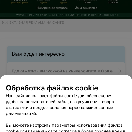
ЭФФЕКТИВНАЯ РЕКЛАМА НА САЙТЕ
Вам будет интересно
Где отметить выпускной из университета в Орше
Обработка файлов cookie
Свадебные услуги в Орше
Наш сайт использует файлы cookie для обеспечения
удобства пользователей сайта, его улучшения, сбора
Необычные места на Новый год в Орше
статистики и предоставления персонализированных
рекомендаций.
Вы можете настроить параметры использования файлов
cookie или изменить свое согласие в более позднее время.