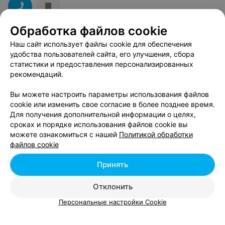
Обработка файлов cookie
Наш сайт использует файлы cookie для обеспечения
удобства пользователей сайта, его улучшения, сбора
Вам будет интересно
статистики и предоставления персонализированных
рекомендаций.
Все заведения китайской кухни в Витебске
Вы можете настроить параметры использования файлов
cookie или изменить свое согласие в более позднее время.
Для получения дополнительной информации о целях,
Веганские и вегетарианские заведения в
сроках и порядке использования файлов cookie вы
Витебске
можете ознакомиться с нашей
Политикой обработки
файлов cookie
Где отметить выпускной из детского сада в
Принять
Витебске
Отклонить
Персональные настройки Cookie