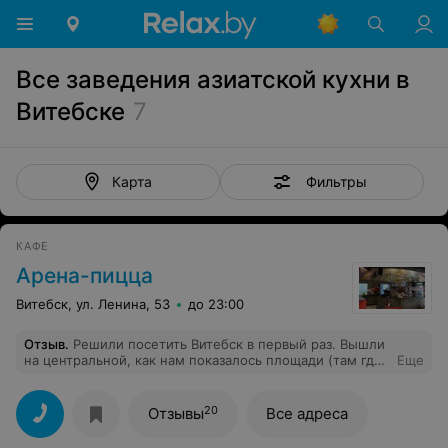
Все заведения азиатской кухни в
Витебске
7
Фильтры
Карта
КАФЕ
Арена-пицца
Витебск, ул. Ленина, 53
до 23:00
Отзыв
.
Решили посетить Витебск в первый раз. Вышли
на центральной, как нам показалось площади (там где
Еще
три штыка и парк техники), и решили прогуляться до
кафе. В пол 11 большая часть уже было закрыто, но мы
наткнулись на Арена-пицца. К сожалению. Заказали
20
Отзывы
Все адреса
три американо, чай и картошку фри. Кофе принесли в
маленьких бумажных стаканчиках - мой постоянно