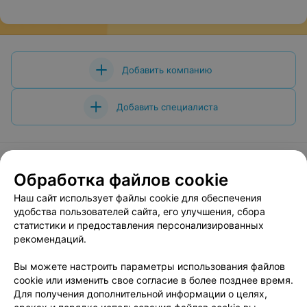
Добавить компанию
Добавить специалиста
Обработка файлов cookie
О проекте
Новости проекта
Размещение рекламы
Наш сайт использует файлы cookie для обеспечения
Вакансии
Публичный договор
Способы оплаты
удобства пользователей сайта, его улучшения, сбора
статистики и предоставления персонализированных
Публичный договор по использованию сервиса
рекомендаций.
«Афиша»
Пользовательское соглашение
Вы можете настроить параметры использования файлов
cookie или изменить свое согласие в более позднее время.
Написать в поддержку
Для получения дополнительной информации о целях,
Связаться по вопросам сотрудничества