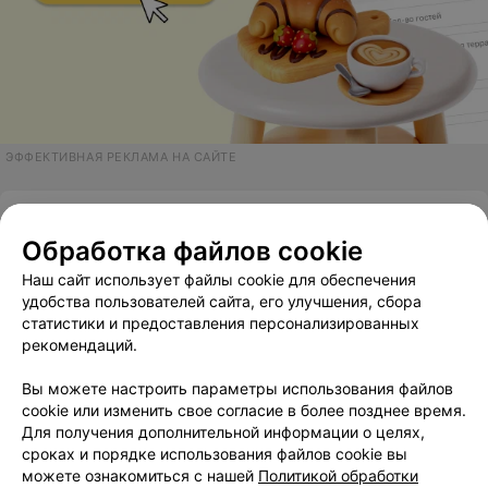
ЭФФЕКТИВНАЯ РЕКЛАМА НА САЙТЕ
МЕЖДУНАРОДНАЯ СЕТЬ ШКОЛ IT‑ОБРАЗОВАНИЯ
Айтиландия
Обработка файлов cookie
Наш сайт использует файлы cookie для обеспечения
Борисов, ул. Орджоникидзе, 5А
до 21:00
удобства пользователей сайта, его улучшения, сбора
статистики и предоставления персонализированных
9
Отзывы
Все адреса
рекомендаций.
Вы можете настроить параметры использования файлов
cookie или изменить свое согласие в более позднее время.
Для получения дополнительной информации о целях,
сроках и порядке использования файлов cookie вы
можете ознакомиться с нашей
Политикой обработки