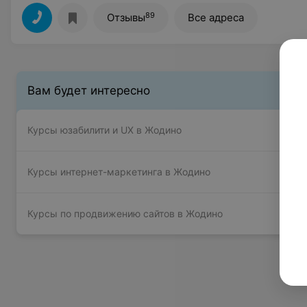
89
Отзывы
Все адреса
Вам будет интересно
Курсы юзабилити и UX в Жодино
Курсы интернет-маркетинга в Жодино
Курсы по продвижению сайтов в Жодино