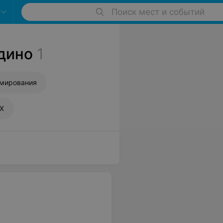
Поиск мест и событий
дино
1
ммирования
UX