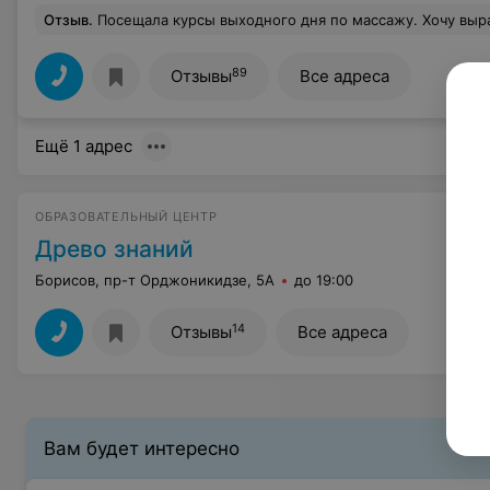
Отзыв
.
Посещала курсы выходного дня по массажу. Хочу выразить огромную благодарность преподавателю Юлии,отличный педагог и замечательный человек! Материал и приёмы усваивались и запоминались
89
Отзывы
Все адреса
Ещё 1 адрес
ОБРАЗОВАТЕЛЬНЫЙ ЦЕНТР
Древо знаний
Борисов, пр-т Орджоникидзе, 5А
до 19:00
14
Отзывы
Все адреса
Вам будет интересно