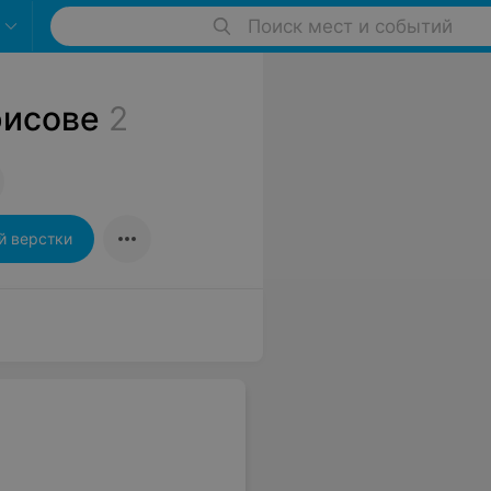
Поиск мест и событий
рисове
2
й верстки