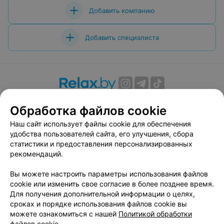
Добавить компанию
Добавить специалиста
О проекте
Новости проекта
Размещение рекламы
Обработка файлов cookie
Вакансии
Публичный договор
Способы оплаты
Наш сайт использует файлы cookie для обеспечения
Публичный договор по использованию сервиса
удобства пользователей сайта, его улучшения, сбора
«Афиша»
статистики и предоставления персонализированных
Пользовательское соглашение
рекомендаций.
Написать в поддержку
Вы можете настроить параметры использования файлов
Связаться по вопросам сотрудничества
cookie или изменить свое согласие в более позднее время.
Написать руководителю relax.by
Для получения дополнительной информации о целях,
сроках и порядке использования файлов cookie вы
Персональные настройки cookie
можете ознакомиться с нашей
Политикой обработки
Обработка персональных данных
файлов cookie