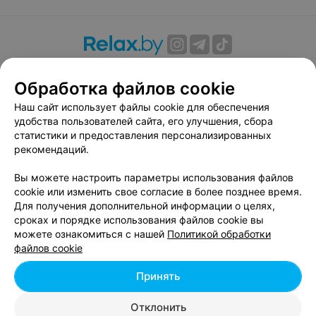
О проекте
Новости проекта
Размещение рекламы
Обработка файлов cookie
Вакансии
Публичный договор
Способы оплаты
Публичный договор по использованию сервиса
Наш сайт использует файлы cookie для обеспечения
«Афиша»
удобства пользователей сайта, его улучшения, сбора
статистики и предоставления персонализированных
Пользовательское соглашение
рекомендаций.
Написать в поддержку
Вы можете настроить параметры использования файлов
Связаться по вопросам сотрудничества
cookie или изменить свое согласие в более позднее время.
Написать руководителю relax.by
Для получения дополнительной информации о целях,
Персональные настройки cookie
сроках и порядке использования файлов cookie вы
можете ознакомиться с нашей
Политикой обработки
Обработка персональных данных
файлов cookie
Принять
© 2026 ООО «Артокс Лаб», УНП 191700409, регистрирующий орган -
Отклонить
Минский горисполком
| 220012, Республика Беларусь, г. Минск,