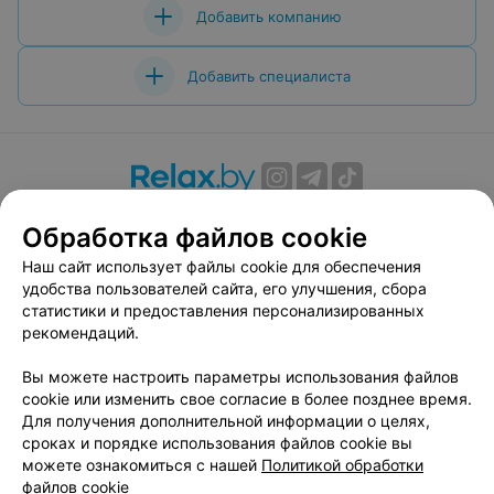
Добавить компанию
Добавить специалиста
О проекте
Новости проекта
Размещение рекламы
Обработка файлов cookie
Вакансии
Публичный договор
Способы оплаты
Наш сайт использует файлы cookie для обеспечения
Публичный договор по использованию сервиса
удобства пользователей сайта, его улучшения, сбора
«Афиша»
статистики и предоставления персонализированных
Пользовательское соглашение
рекомендаций.
Написать в поддержку
Вы можете настроить параметры использования файлов
Связаться по вопросам сотрудничества
cookie или изменить свое согласие в более позднее время.
Написать руководителю relax.by
Для получения дополнительной информации о целях,
сроках и порядке использования файлов cookie вы
Персональные настройки cookie
можете ознакомиться с нашей
Политикой обработки
Обработка персональных данных
файлов cookie