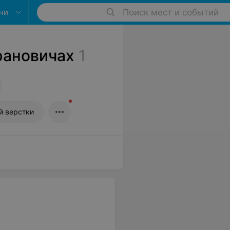
чи
Поиск мест и событий
рановичах
1
й верстки