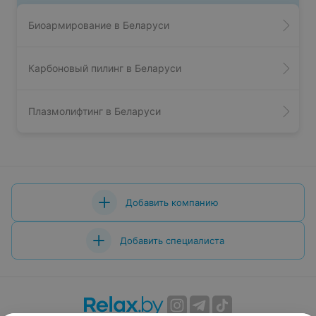
был заметен и сразу после процедуры мгновенный
эффект просто поразителен, лицо приобретает юную
натянутость и гладкость, но то, что произошло с моим
Биоармирование в Беларуси
лицом спустя некоторое время, ещё больше приятно
удивляет и радует. Морщины заметно разгладились,
овал лица подтянулся, на вид стала выглядеть гораздо
моложе. Не знаю, как сравнить эту процедуру с
Карбоновый пилинг в Беларуси
пластикой, я ее не делала, но в 46 можно легко
выглядеть на 35 уже после одной процедуры
благодаря смас лифтингу, профессионализму и
Плазмолифтинг в Беларуси
золотым рукам Юли! Огромное спасибо всему
коллективу замечательного салона, что делаете меня
ещё моложе и краше! Навеки ваша
Добавить компанию
Добавить специалиста