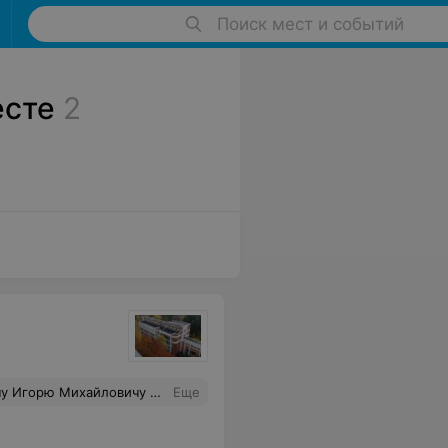
Поиск мест и событий
есте
2
о больнице положительное. Я счастлива, что обратилась в Брестскую областную больницу. Спасибо медицинским работникам больницы.
Еще