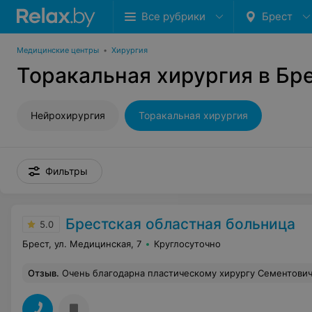
Все рубрики
Брест
Медицинские центры
•
Хирургия
Торакальная хирургия в Бр
Нейрохирургия
Торакальная хирургия
Фильтры
Брестская областная больница
5.0
Брест, ул. Медицинская, 7
Круглосуточно
Отзыв
.
Очень благодарна пластическому хирургу Сементовичу Игорю Михайловичу за сделанную мне операцию маммопластики. Игорь Михайлович высококлассный специалист. Старшая медсестра отделения хирургии и трансплантации Елена Николаевна очень внимательная и доброжелательная ко всем пациентам. Общее впечатление 