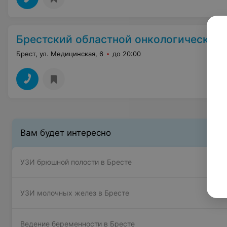
Брестский областной онкологический
Брест, ул. Медицинская, 6
до 20:00
Вам будет интересно
УЗИ брюшной полости в Бресте
УЗИ молочных желез в Бресте
Ведение беременности в Бресте