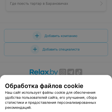
Где поесть тартар в Барановичах
Добавить компанию
Добавить специалиста
О проекте
Новости проекта
Размещение рекламы
Обработка файлов cookie
Вакансии
Публичный договор
Способы оплаты
Наш сайт использует файлы cookie для обеспечения
Публичный договор по использованию сервиса
удобства пользователей сайта, его улучшения, сбора
«Афиша»
статистики и предоставления персонализированных
Пользовательское соглашение
рекомендаций.