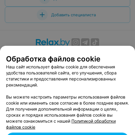
Добавить специалиста
О проекте
Новости проекта
Размещение рекламы
Обработка файлов cookie
Вакансии
Публичный договор
Способы оплаты
Наш сайт использует файлы cookie для обеспечения
Публичный договор по использованию сервиса
удобства пользователей сайта, его улучшения, сбора
«Афиша»
статистики и предоставления персонализированных
Пользовательское соглашение
рекомендаций.
Написать в поддержку
Вы можете настроить параметры использования файлов
Связаться по вопросам сотрудничества
cookie или изменить свое согласие в более позднее время.
Написать руководителю relax.by
Для получения дополнительной информации о целях,
сроках и порядке использования файлов cookie вы
Персональные настройки cookie
можете ознакомиться с нашей
Политикой обработки
Обработка персональных данных
файлов cookie