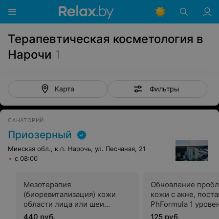
Терапевтическая косметология в
Нарочи
1
Фильтры
Карта
САНАТОРИЙ
Приозерный
Минская обл., к.п. Нарочь, ул. Песчаная, 21
с 08:00
Мезотерапия
Обновление проб
(биоревитализация) кожи
кожи с акне, пост
области лица или шеи
PhFormula 1 урове
(препарат RRS Hyalift, Revofil
(поверхностный
440 руб.
125 руб.