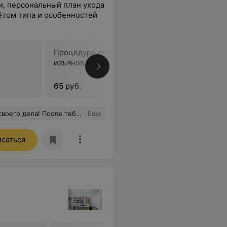
и, персональный план ухода
ётом типа и особенностей
Процедура для устранения
Чистка ли
изъянов кожи лица
65 руб.
65 руб./ча
тится, тон становится ровнее, а кожа мягче Спасибо тебе большое!
Еще
исаться