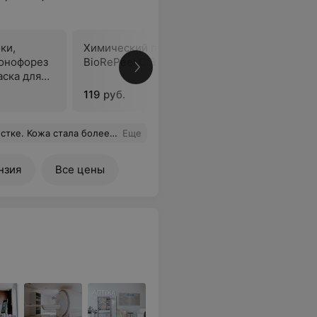
ки,
Химический пилинг
Биореви
ионофорез
BioRePeel Cl3 (всесезонный)
пилинг B
аска для
119 руб.
87 руб.
ффект. Результат супер, спасибо специалисту!
Еще
нзия
Все цены