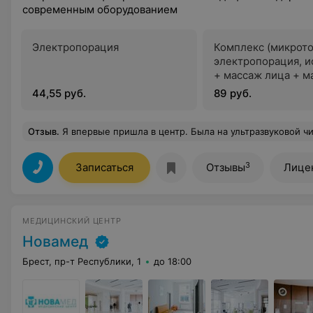
современным оборудованием
Электропорация
Комплекс (микрото
электропорация, 
+ массаж лица + м
лица)
44,55 руб.
89 руб.
Отзыв
.
Я впервые пришла в центр. Была на ультразвуковой чистке. Кожа стала более ровной, хороший лифтинг э
3
Записаться
Отзывы
Лице
МЕДИЦИНСКИЙ ЦЕНТР
Новамед
Брест, пр-т Республики, 1
до 18:00