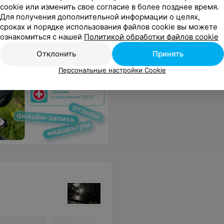
cookie или изменить свое согласие в более позднее время.
бываемый праздник, как был у нас! Также молодоженам был подарен именной сертификат на бесплатное проживание на годовщину свадьбы. Восторг!
Еще
Для получения дополнительной информации о целях,
сроках и порядке использования файлов cookie вы можете
ознакомиться с нашей
Политикой обработки файлов cookie
2
тзывы
Отклонить
Принять
Персональные настройки Cookie