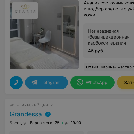
Анализ состояния кож
и подбор средств с уч
кожи
Неинвазивная
(безынъекционная)
карбокситерапия
45 руб.
Отзыв
.
Карина- мастер своего дела! После тебя лицо све
Telegram
WhatsApp
Зап
ЭСТЕТИЧЕСКИЙ ЦЕНТР
Grandessa
Брест, ул. Воровского, 25
до 19:00