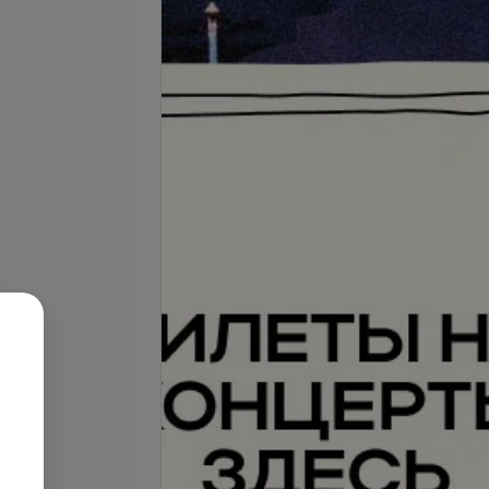
 всесезонного
Гигиеническая чистка лица
N
«Чистая нота» GENEVIE
95 руб.
ая пилинг-
Процедура увлажнение-
ма
детокс «Морской бриз»
40 мин.
80 руб./40 мин.