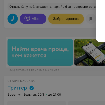
Отзыв
.
Хочу поблагодарить парк Яркі за прекрасно организованную свадьбу моей дочери! Красивейший шатер и территория вокруг. Кухня великолепная, понравилось всем гостям. Уровень обслуживания персонала на высоте! Молодоженам был в подарок предоставлен номер в этом отеле, огромный плюс и бонус! Рекомендую всем парк Яркі, это будет неза
Viber
Забронировать
О
ЭФФЕКТИВНАЯ РЕКЛАМА НА САЙТЕ
СТУДИЯ МАССАЖА
Триггер
Брест, ул. Вольная, 20/1
до 21:00