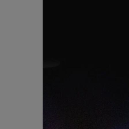
ная маска для лица
Уходовая процедура Anti-Age
(антивозрастная)
б.
103,97 руб.