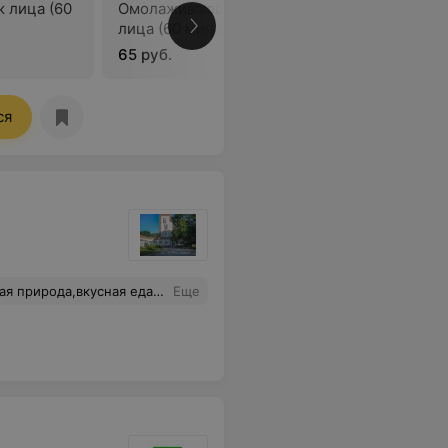
 лица (60
Омолаживающий массаж
Лимфодр
лица (60 мин.)
лица (60 
65 руб.
65 руб.
ся
усная еда и душевный отдых!
Еще