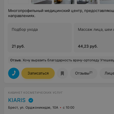
Многопрофильный медицинский центр, предоставляющи
направлениях.
Подбор ухода
Массаж лица, шеи 
21 руб.
44,23 руб.
Отзыв
.
Хочу выразить благодарность врачу-ортопеду Утешеву Е.В., замечательный доктор и человек! Профессионально, грамотно подошел к моей проблеме, досконально изучил все моменты и назначил комплексное лечение. Все доступно объяснил простым, понятным языком и, что немаловажно, поддержал по-человечески, убеждая, что моя проблема еще не самая страшная, из тех, что могут быть. Сп
21
Записаться
Отзывы
Лице
КАБИНЕТ КОСМЕТИЧЕСКИХ УСЛУГ
KIARIS
Брест, ул. Орджоникидзе, 10А
с 10:00