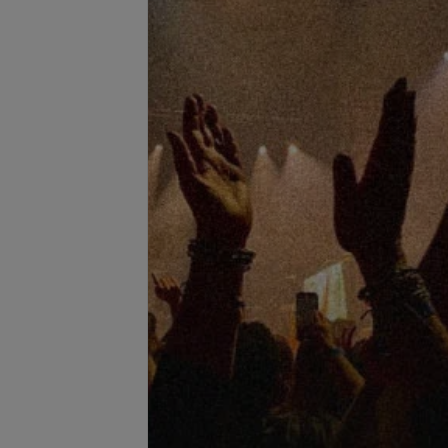
енажный массаж
Скульптурирующий массаж
мин.)
лица (60 мин.)
65 руб.