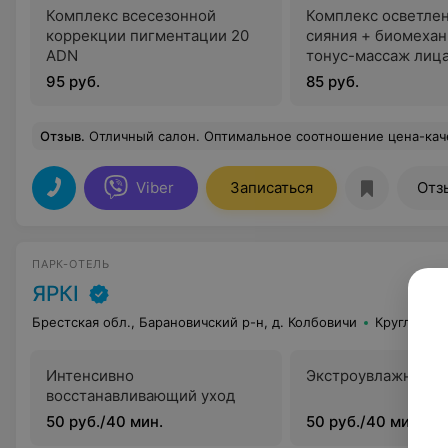
Комплекс всесезонной
Комплекс осветлен
коррекции пигментации 20
сияния + биомеха
ADN
тонус-массаж лиц
95 руб.
85 руб.
Отзыв
.
Отличный салон. Оптимальное соотношение цена-качество. Впервые посетила салон с целью проведения чистки лица. У меня достаточно проблемная кожа и в качестве лечения косметолог Юлия посоветовала сделать курс пилингов. Уже после первого пилинга увидела значительные улучшения, продолжила курс и не пожалела. Спасибо Юлии! Отдельное спасибо за бережную и качественную чистку. Тем, кто ещё не пробовал пилинг, советую лучше делать за день-два до выходных, т.к. на 3-4-й день кожа очень шелушится(по крайней мере после первого пилинга). Но незначительные неудобства стоят того! Общее впечатление от салона хорошее. 
Viber
Записаться
Отз
ПАРК-ОТЕЛЬ
ЯРКI
Брестская обл., Барановичский р-н, д. Колбовичи
Круглосут
Интенсивно
Экстроувлажняющи
восстанавливающий уход
50 руб./40 мин.
50 руб./40 мин.