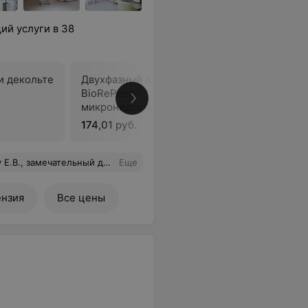
й услуги в 38
и декольте
Двухфазный пилинг лица
Альгинат
BioRePeelCI3 +
микронидлинг (Dermapen)
174,01 руб.
50,63 ру
асибо огромное Евгению Вячеславовичу и центру "Новомед" в целом! Часто пользуюсь услугами данной клиники, всегда остается приятное впечатление от посещения.
Еще
нзия
Все цены