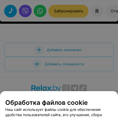
красивый!
Забронировать
Отз
Добавить компанию
Добавить специалиста
О проекте
Новости проекта
Размещение рекламы
Обработка файлов cookie
Вакансии
Публичный договор
Способы оплаты
Наш сайт использует файлы cookie для обеспечения
Публичный договор по использованию сервиса
удобства пользователей сайта, его улучшения, сбора
«Афиша»