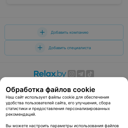
Добавить компанию
Добавить специалиста
О проекте
Новости проекта
Размещение рекламы
Обработка файлов cookie
Вакансии
Публичный договор
Способы оплаты
Наш сайт использует файлы cookie для обеспечения
Публичный договор по использованию сервиса
удобства пользователей сайта, его улучшения, сбора
«Афиша»
статистики и предоставления персонализированных
Пользовательское соглашение
рекомендаций.
Написать в поддержку
Вы можете настроить параметры использования файлов