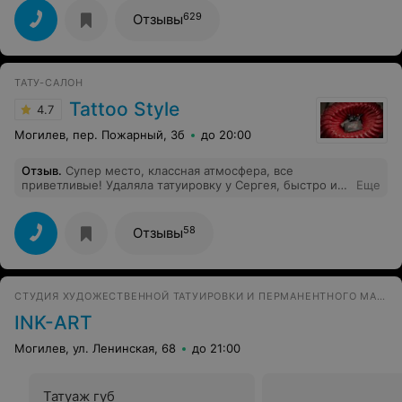
629
Отзывы
ТАТУ-САЛОН
Tattoo Style
4.7
Могилев, пер. Пожарный, 3б
до 20:00
Отзыв
.
Супер место, классная атмосфера, все
приветливые! Удаляла татуировку у Сергея, быстро и
Еще
не больно! Спасибо )
58
Отзывы
СТУДИЯ ХУДОЖЕСТВЕННОЙ ТАТУИРОВКИ И ПЕРМАНЕНТНОГО МАКИЯЖА
INK-ART
Могилев, ул. Ленинская, 68
до 21:00
Татуаж губ