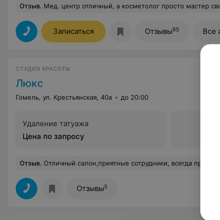
Отзыв
.
Мед. центр отличный, а косметолог просто мастер своего дела. У меня были многолетние шрамы на лице от юношеской сыпи и вот, его стараниями, все наконец-то прошло. Этот путь б
95
Записаться
Отзывы
Все 
СТУДИЯ КРАСОТЫ
Люкс
Гомель, ул. Крестьянская, 40а
до 20:00
Удаление татуажа
Цена по запросу
Отзыв
.
Отличный салон,приятные сотрудники, всегда предложат чашечку кофе. Делала стрижку и окрашивание,делала не один раз лечение и 
5
Отзывы