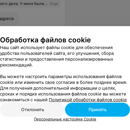
ыл не легкий, но именно доктор этого центра оказал мне качественны услуги!
Еще
адреса
Обработка файлов cookie
Наш сайт использует файлы cookie для обеспечения
удобства пользователей сайта, его улучшения, сбора
статистики и предоставления персонализированных
рекомендаций.
Вы можете настроить параметры использования файлов
Все цены
cookie или изменить свое согласие в более позднее время.
Для получения дополнительной информации о целях,
сроках и порядке использования файлов cookie вы можете
полировку волос. Всем очень довольна. Спасибо огромное!
Еще
ознакомиться с нашей
Политикой обработки файлов cookie
Отклонить
Принять
Персональные настройки Cookie