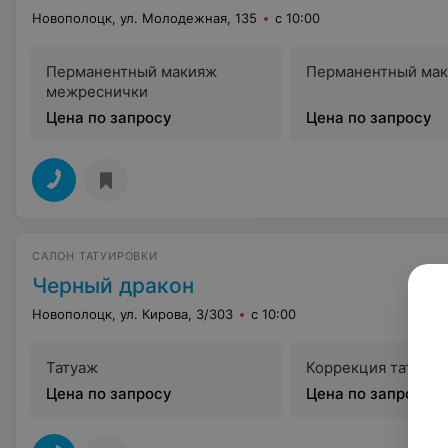
Новополоцк, ул. Молодежная, 135
с 10:00
Перманентный макияж
Перманентный мак
межреснички
Цена по запросу
Цена по запросу
САЛОН ТАТУИРОВКИ
Черный дракон
Новополоцк, ул. Кирова, 3/303
с 10:00
Татуаж
Коррекция татуаж
Цена по запросу
Цена по запросу