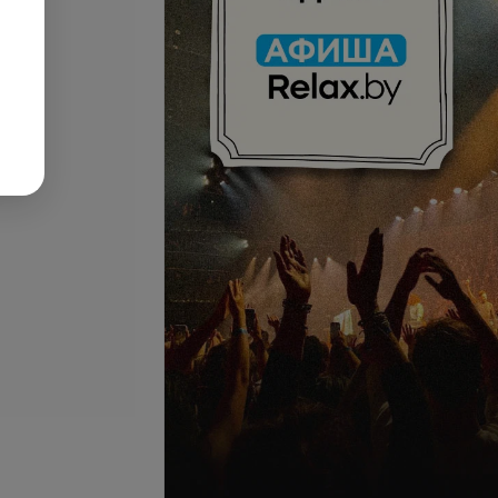
уб
Татуаж глаз
запросу
Цена по запросу