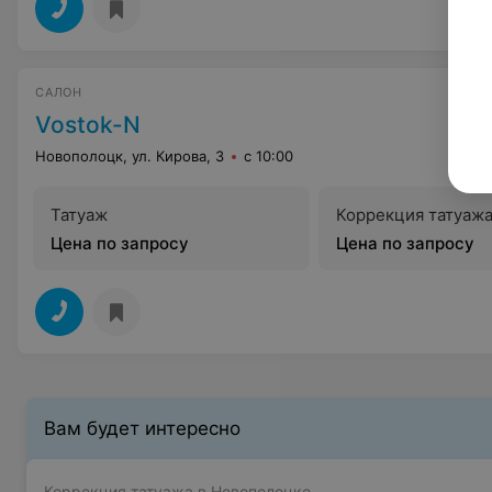
САЛОН
Vostok-N
Новополоцк, ул. Кирова, 3
с 10:00
Татуаж
Коррекция татуаж
Цена по запросу
Цена по запросу
Вам будет интересно
Коррекция татуажа в Новополоцке