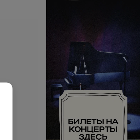
нтный макияж
Коррекция перманентного
 века
макияжа межреснички
запросу
Цена по запросу
уб
Татуаж глаз
запросу
Цена по запросу