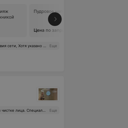
кияж
Пудровое напыление бровей
Пермане
хникой
бровей а
методом
Цена по запросу
Цена по 
казано время работы до 21.00.
Еще
риятных мелочей хочу отметить, то что с порога мне предложили выпить кофе или чай.
Еще