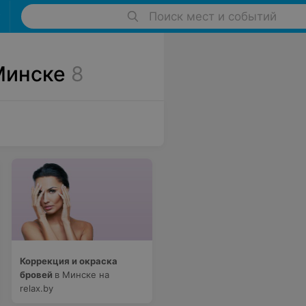
Поиск мест и событий
Минске
8
Коррекция и окраска
бровей
в Минске на
relax.by