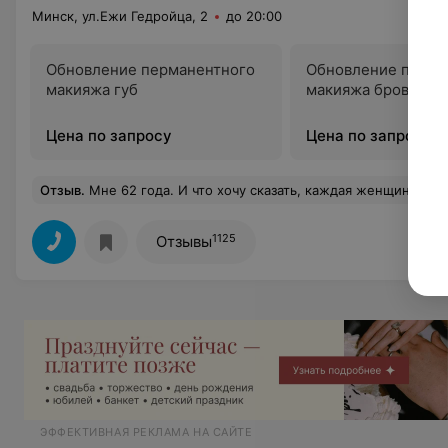
Минск, ул.Ежи Гедройца, 2
до 20:00
Обновление перманентного
Обновление перма
макияжа губ
макияжа бровей
Цена по запросу
Цена по запросу
Отзыв
.
Мне 62 года. И что хочу сказать, каждая женщина прекрасна в любом возрасте. К сожалению с возрастом краски блекнут. Рекомендую всем женщинам, не зависимо от возраста, обращаться к Светлане. Она волшебница-золотые ручки! Она художник с большой буквы! Она даёт каждой женщине ту красоту, ту уверенность, что с возрастом нем
1125
Отзывы
ЭФФЕКТИВНАЯ РЕКЛАМА НА САЙТЕ