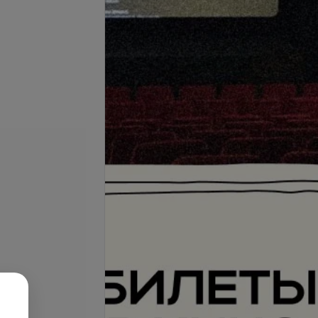
ие перманентного
Обновление перманентного
до года — брови
макияжа до года — губы
запросу
Цена по запросу