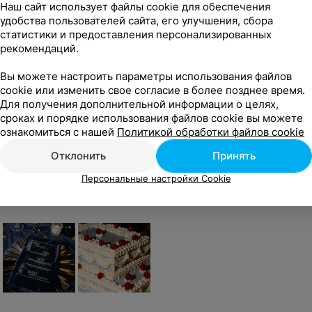
Наш сайт использует файлы cookie для обеспечения
удобства пользователей сайта, его улучшения, сбора
статистики и предоставления персонализированных
нентного
рекомендаций.
Обновление перманентного
Пермане
макияжа стрелок
бровей +
Вы можете настроить параметры использования файлов
cookie или изменить свое согласие в более позднее время.
Цена по запросу
Цена по 
Для получения дополнительной информации о целях,
сроках и порядке использования файлов cookie вы можете
ознакомиться с нашей
Политикой обработки файлов cookie
ного потерялось. Я рада, что есть Светлана, что я посещаю ее салон! Огромное спасибо за ваш труд, который делает женщину красавицей! Удачи!
Еще
Отклонить
Принять
Персональные настройки Cookie