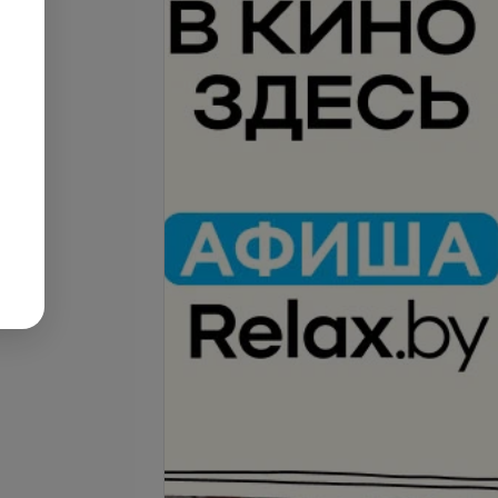
нтный макияж
Перманентный макияж
 губы
бровей + стелки или
межресничка
запросу
Цена по запросу