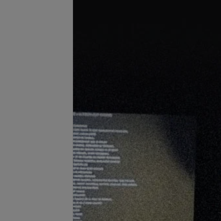
нтный макияж
Прорисовка межресничная
кварельным
запросу
Цена по запросу