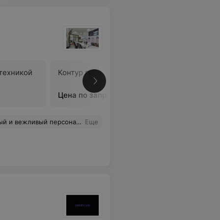
техникой
Контур губ
Контур г
Цена по запросу
Цена по 
лично работает. Результатом доволен.
Еще