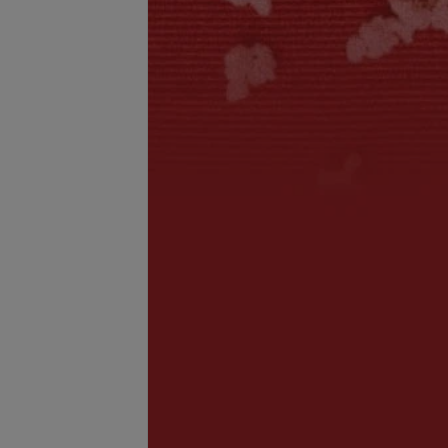
я татуажа
Татуаж губ