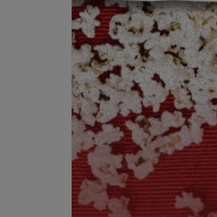
я татуажа
Татуаж губ
запросу
Цена по запросу