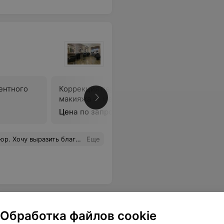
ентного
Коррекция перманентного
Обновлен
макияжа — межресничка
макияжа 
Цена по запросу
Цена по 
уально. Я всегда довольна и ухожу с красивыми ноготочками и ухоженными ножками! Советую!
Еще
Обработка файлов cookie