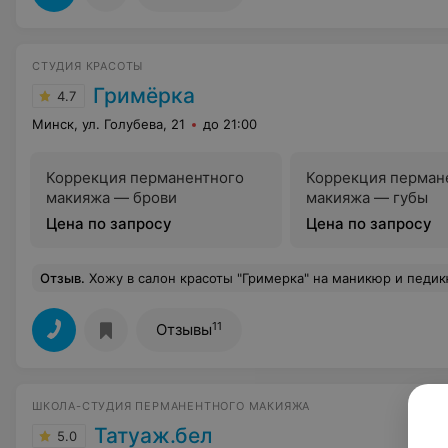
СТУДИЯ КРАСОТЫ
Гримёрка
4.7
Минск, ул. Голубева, 21
до 21:00
Коррекция перманентного
Коррекция перман
макияжа — брови
макияжа — губы
Цена по запросу
Цена по запросу
Отзыв
.
Хожу в салон красоты "Гримерка" на маникюр и педикюр. Хочу выразить благодарность мастеру Наталье. Очень ответственная в своей работе, качественно и аккуратно делает педикюр. К каждому клиенту подходит индивид
11
Отзывы
ШКОЛА-СТУДИЯ ПЕРМАНЕНТНОГО МАКИЯЖА
Татуаж.бел
5.0