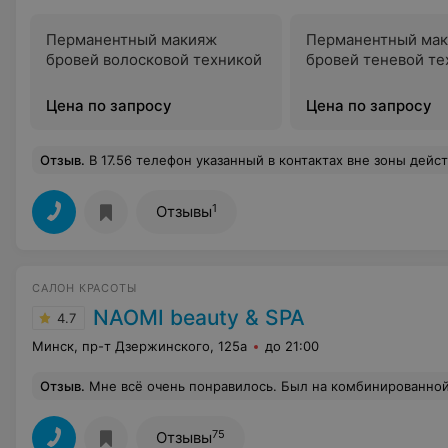
Перманентный макияж
Перманентный ма
бровей волосковой техникой
бровей теневой те
Цена по запросу
Цена по запросу
Отзыв
.
В 17.56 телефон указанный в контактах вне зоны действия сети, Хотя у
1
Отзывы
САЛОН КРАСОТЫ
NAOMI beauty & SPA
4.7
Минск, пр-т Дзержинского, 125а
до 21:00
Отзыв
.
Мне всё очень понравилось. Был на комбинированной чистке лица. Специалист отличный, помимо качественно выполненной работы, приятно побеседовал. Также спасибо за напутствия по уходу за кожей. Из п
75
Отзывы