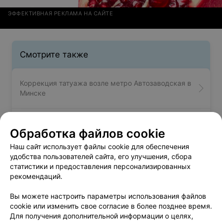
ЭФФЕКТИВНАЯ РЕКЛАМА НА САЙТЕ
Смотрите также
Коррекция татуажа возле метро Автозаводская в
Минске
Татуаж бровей возле метро Автозаводская в
Обработка файлов cookie
Минске
Наш сайт использует файлы cookie для обеспечения
удобства пользователей сайта, его улучшения, сбора
Тату салоны возле метро Автозаводская в
статистики и предоставления персонализированных
Минске
рекомендаций.
Вы можете настроить параметры использования файлов
cookie или изменить свое согласие в более позднее время.
Для получения дополнительной информации о целях,