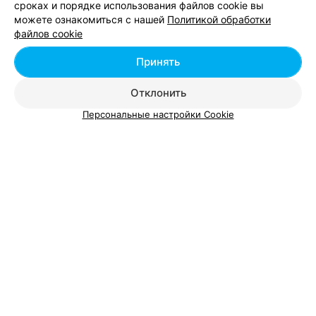
сроках и порядке использования файлов cookie вы
можете ознакомиться с нашей
Политикой обработки
Добавить компанию
файлов cookie
Добавить специалиста
Принять
Отклонить
Персональные настройки Cookie
О проекте
Новости проекта
Размещение рекламы
Вакансии
Публичный договор
Способы оплаты
Публичный договор по использованию сервиса
«Афиша»
Пользовательское соглашение
Написать в поддержку
Связаться по вопросам сотрудничества
Написать руководителю relax.by
Персональные настройки cookie