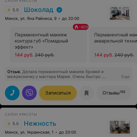
САЛОН КРАСОТЫ
Шоколад
5.0
Минск, ул. Яна Райниса, 9
до 20:00
-
40
%
Перманентный макияж
Перманентный мак
контура губ «Помадный
акварельной техн
эффект»
144 руб.
240 руб.
144 руб.
240 руб.
Отзыв
.
Делала перманентный макияж бровей и
межресничку у мастера Марии. Очень быстро ,
Еще
аккуратно, не больно.Через 3 часа я ушла с
прекрасным результатом и классным настроением.
Очень рекомендую
188
Записаться
Отзывы
САЛОН КРАСОТЫ
Нежность
5.0
Минск, ул. Украинская, 1
до 20:00