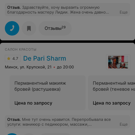
Отзыв
.
Здравствуйте, хочу выразить огромную
благодарность мастеру Лидии. Жена очень давно
Еще
хотела опробовать на себе данную процедуру. И вот
её радости нет предела, Большое спасибо за
проделанную работу, будем обращаться к вам снова и
29
Отзывы
рекомендовать всем знакомым.
САЛОН КРАСОТЫ
De Pari Sharm
4.7
Минск, ул. Крупской, 21
до 20:00
Перманентный макияж
Перманентный ма
бровей (растушевка)
бровей (теневое н
Цена по запросу
Цена по запросу
Отзыв
.
Мне тут очень нравится. Перепробывала все
услуги: маникюр с педикюром, массажи,
Еще
перманентный макияж, парикмахеры. косметолог! Все
на высшем уровне. Рекомендую.