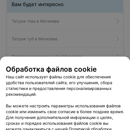
Вам будет интересно
Татуаж глаз в Могилеве
Татуаж губ в Могилеве
Татуаж межресничный в Могилеве
Обработка файлов cookie
Наш сайт использует файлы cookie для обеспечения
Татуаж волосковой техникой -
удобства пользователей сайта, его улучшения, сбора
статистики и предоставления персонализированных
цена в Могилеве
рекомендаций.
Вы можете настроить параметры использования файлов
Обновление перманентного макияжа
от 108 руб.
cookie или изменить свое согласие в более позднее время.
бровей
Для получения дополнительной информации о целях,
Перманентный макияж бровей
от 130 руб.
сроках и порядке использования файлов cookie вы
Перманентный макияж бровей от
можете ознакомиться с нашей
Политикой обработки