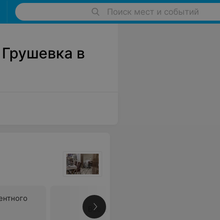
Поиск мест и событий
 Грушевка в
ентного
Все цены