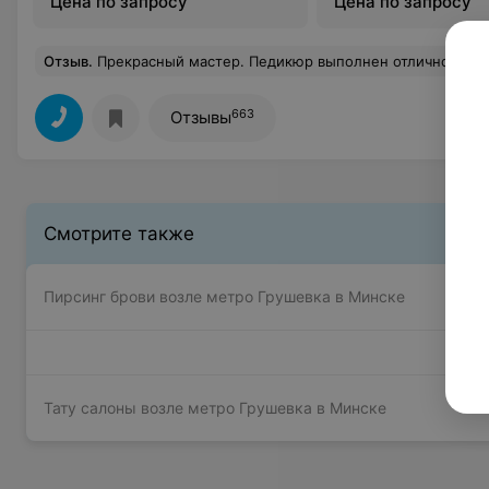
Цена по запросу
Цена по запросу
Отзыв
.
Прекрасный мастер. Педикюр выполнен отлично!!! Перед этим делала и маникюр. Никаких нареканий , идеальная работа , всё ровненько и
663
Отзывы
Смотрите также
Пирсинг брови возле метро Грушевка в Минске
Тату салоны возле метро Грушевка в Минске