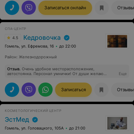
Спасибо.
Записаться онлайн
Отзывы
СПА-ЦЕНТР
Кедровочка
4.5
Гомель, ул. Ефремова, 16
до 22:00
Район
:
Железнодорожный
Отзыв
.
Очень удобное месторасположение,
автостоянка. Персонал умнички! От души желаю
Еще
процветания!
Записаться
Отзывы
КОСМЕТОЛОГИЧЕСКИЙ ЦЕНТР
ЭстМед
Гомель, ул. Головацкого, 105А
до 21:00