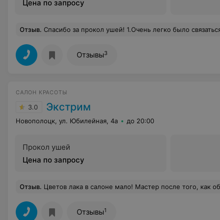
Цена по запросу
Отзыв
.
Спасибо за прокол ушей! 1.Очень легко было связаться с мастером. 2. Мастер подстраиваться под удобное для вас время. 3. Большой выбор серёжек. 4. Пистолет дезинфицируется. 5. Работа выполняется не в перчатках, но с продезинфицироваными руками (перед каждой работой дезинфекция) 6. Интересный способ успокоения боли). 7. 
3
Отзывы
САЛОН КРАСОТЫ
Экстрим
3.0
Новополоцк, ул. Юбилейная, 4а
до 20:00
Прокол ушей
Цена по запросу
Отзыв
.
Цветов лака в салоне мало! Мастер после того, как обработала мне кутикулу, тем же инструментом подрезала кутикулу и себе, пока мои ногти сохли в лампе. Из-за этого случая появились вопросы к
1
Отзывы