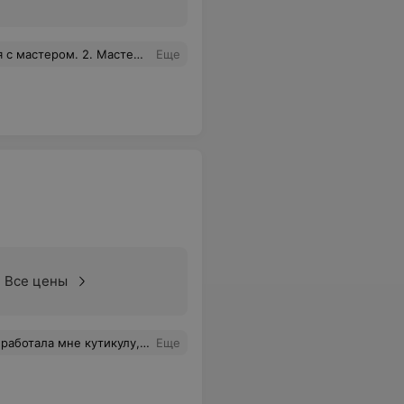
В завершении выдаётся памятка по уходу и визитка. очень уютное помещение, очень любезный мастер) В общем, проколом осталась довольна
Еще
Все цены
 дезинфекции инструментов в салоне! В целом сделали неплохо, но могло быть и лучше.
Еще