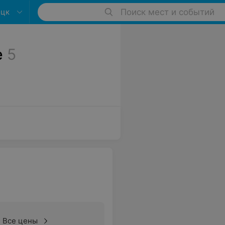
оцк
Поиск мест и событий
е
5
Все цены