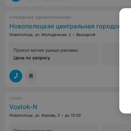
УЧРЕЖДЕНИЕ ЗДРАВООХРАНЕНИЯ
Новополоцкая центральная городская
Новополоцк, ул. Молодежная, 2
Выходной
Прокол мочек ушных раковин
Цена по запросу
САЛОН
Vostok-N
Новополоцк, ул. Кирова, 3
до 15:00
Прокол хряща уха